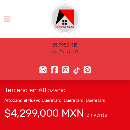
Toggle navigation
55
.
7959
.
1115
55
.
2165
.
5131
Terreno en Altozano
Altozano el Nuevo Querétaro
,
Querétaro
,
Querétaro
$4,299,000 MXN
en venta