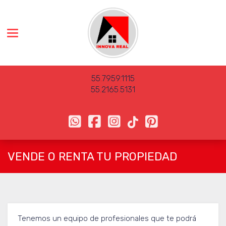
Toggle navigation
55
.
7959
.
1115
55
.
2165
.
5131
VENDE O RENTA TU PROPIEDAD
Tenemos un equipo de profesionales que te podrá