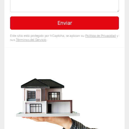
Este sitio está protegido por hCaptcha, se aplican su
Política de Privacidad
y
sus
Términos del Servicio
.