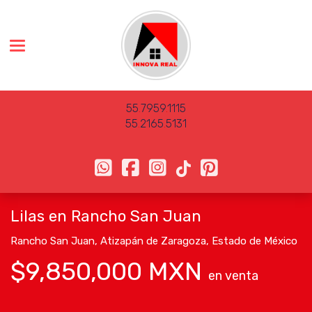
Toggle navigation
55
.
7959
.
1115
55
.
2165
.
5131
Lilas en Rancho San Juan
Rancho San Juan
,
Atizapán de Zaragoza
,
Estado de México
$9,850,000 MXN
en venta