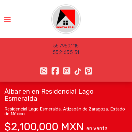
Toggle navigation
55
.
7959
.
1115
55
.
2165
.
5131
Álbar en en Residencial Lago
Esmeralda
Residencial Lago Esmeralda
,
Atizapán de Zaragoza
,
Estado
de México
$2,100,000 MXN
en venta