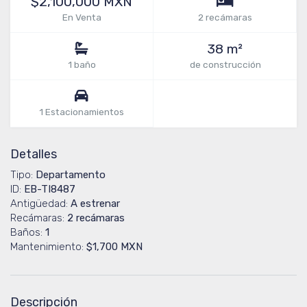
$2,100,000 MXN
En Venta
2 recámaras
38 m²
1 baño
de construcción
1 Estacionamientos
Detalles
Tipo:
Departamento
ID:
EB-TI8487
Antigüedad:
A estrenar
Recámaras:
2 recámaras
Baños:
1
Mantenimiento:
$1,700 MXN
Descripción