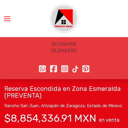
Toggle navigation
55
.
7959
.
1115
55
.
2165
.
5131
Reserva Escondida en Zona Esmeralda
(PREVENTA)
Rancho San Juan
,
Atizapán de Zaragoza
,
Estado de México
$8,854,336.91 MXN
en venta