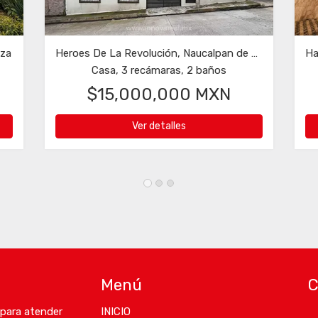
Hacienda de Valle Escondido, Atizapán de Zaragoza
El Calvario, Atizapán de Zaragoz
ámaras, 5 baños
Terreno
0,000 MXN
$2,850,000 MXN
 detalles
Ver detalles
Menú
C
 para atender
INICIO