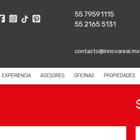
55
.
7959
.
1115
55
.
2165
.
5131
contacto@innovareal.mx
EXPERIENCIA
ASESORES
OFICINAS
PROPIEDADES