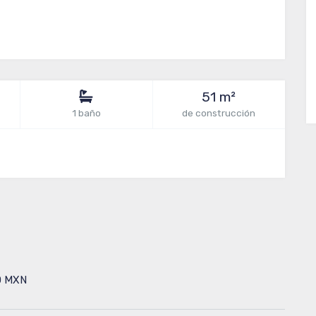
51 m²
1 baño
de construcción
0 MXN