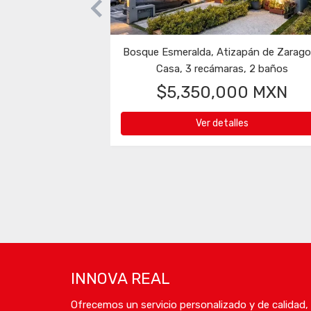
Heroes De La Revolución, Naucalpan de Juárez
Casa, 3 recámaras, 2 baños
Casa, 4 rec
$15,000,000 MXN
$47,50
Ver detalles
Ver
INNOVA REAL
Ofrecemos un servicio personalizado y de calidad,