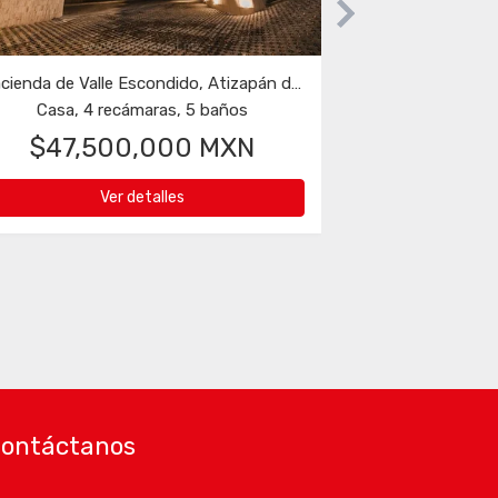
a
Plazas del Condado, Atizapán de Zaragoza
Oficina
$175,000 MXN
Ver detalles
ontáctanos