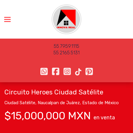
Toggle navigation
55
.
7959
.
1115
55
.
2165
.
5131
Circuito Heroes Ciudad Satélite
Ciudad Satélite
,
Naucalpan de Juárez
,
Estado de México
$15,000,000 MXN
en venta